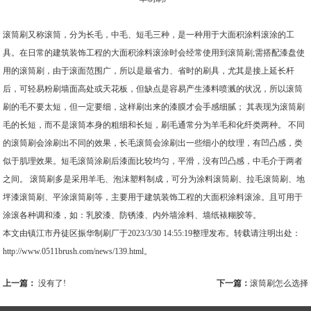
滚筒刷又称滚筒，分为长毛，中毛、短毛三种，是一种用于大面积涂料滚涂的工
具。在日常的建筑装饰工程的大面积涂料滚涂时会经常使用到滚筒刷;需搭配漆盘使
用的滚筒刷，由于滚面范围广，所以是最省力、省时的刷具，尤其是接上延长杆
后，可轻易粉刷墙面高处或天花板，但缺点是容易产生漆料喷溅的状况，所以滚筒
刷的毛不要太短，但一定要细，这样刷出来的漆膜才会手感细腻； 其表现为滚筒刷
毛的长短，而不是滚筒本身的粗细和长短，刷毛通常分为羊毛和化纤类两种。 不同
的滚筒刷会涂刷出不同的效果，长毛滚筒会涂刷出一些细小的纹理，有凹凸感，类
似于肌理效果。短毛滚筒涂刷后漆面比较均匀，平滑，没有凹凸感，中毛介于两者
之间。 滚筒刷多是采用羊毛、泡沫塑料制成，可分为涂料滚筒刷、拉毛滚筒刷、地
坪漆滚筒刷、平涂滚筒刷等，主要用于建筑装饰工程的大面积涂料滚涂。且可用于
涂滚各种调和漆，如：乳胶漆、防锈漆、内外墙涂料、墙纸裱糊胶等。
1
2
本文由镇江市丹徒区振华制刷厂于2023/3/30 14:55:19整理发布。转载请注明出处：
http://www.0511brush.com/news/139.html。
上一篇：
没有了!
下一篇：
滚筒刷怎么选择